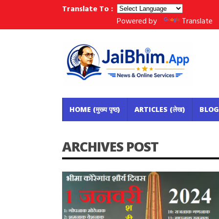
Translate To :
Powered by
Translate
HOME (मुख्य पृष्ठ)
ARTICLES (लेख)
BLOG (
ARCHIVES POST