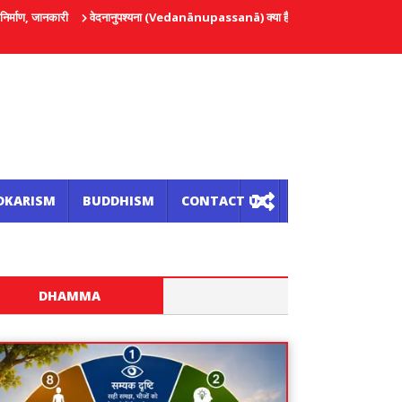
ी
वेदनानुपश्यना (Vedanānupassanā) क्या है?
कायानुपश्यना (काय-विपश्यना) क्या है?
DKARISM
BUDDHISM
CONTACT US
DHAMMA