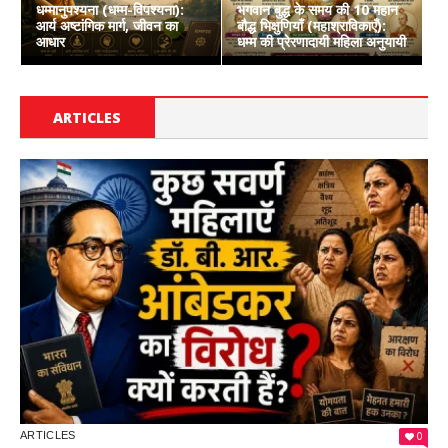
धम्मानुपश्यना (धम्म-विपश्यना):
भगवान बुद्ध के समय की 10 महान
आर्य अष्टांगिक मार्ग, जीवन का
बौद्ध भिक्षुणियाँ (महाश्राविकाएँ):
आधार
धम्म की प्रेरणादायी महिला अनुयायी
ARTICLES
0
ARTICLES