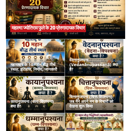
महात्मा ज्योतिराव फुले के 20 प्रेरणादायक विचार
वेदनानुपश्यना
महाराष्ट्र के 10 महान बौद्ध तीर्थ
(Vedanānupassanā) क्या
स्थल: इतिहास, निर्माण, जानकारी
है?
चित्तानुपश्यना (चित्त-विपश्यना):
कायानुपश्यना (काय-विपश्यना)
जब मैंने अपने मन के विचारों को
क्या है?
देखना शुरू किया